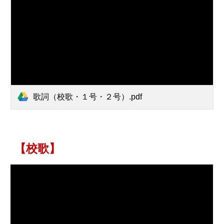
歌詞（校歌・１号・２号）.pdf
【校歌】